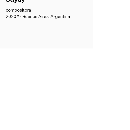
compositora
2020 * - Buenos Aires, Argentina
Actriz
: Agustina Groba
Música original: Luciana Morelli
Asistencia de dirección: Julia Odelli Craig
Dramaturgia y dirección: Pilar Ruiz
Obra de teatro escrita por Pilar Ruiz,
ganadora del Premio FAUNA 2022 en la
categoría «Teatro». Tuvo una gran
recepción del público y la prensa y