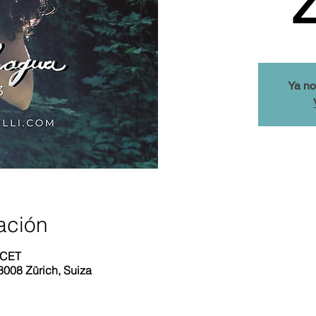
Z
Ya no
ación
 CET
 8008 Zürich, Suiza