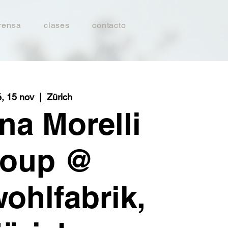
rensa
clases
contacto
, 15 nov
  |  
Zürich
na Morelli
roup @
ohlfabrik,