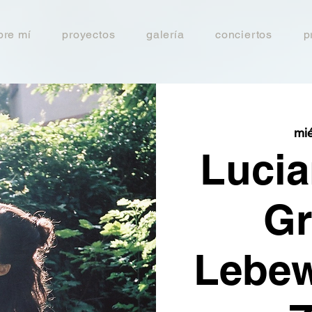
bre mí
proyectos
galería
conciertos
p
mié
Lucia
G
Lebew