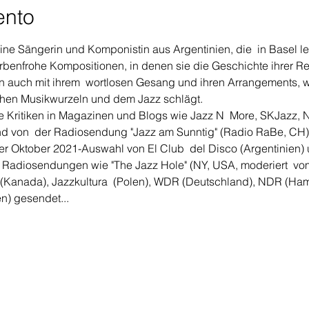
ento
eine Sängerin und Komponistin aus Argentinien, die  in Basel leb
farbenfrohe Kompositionen, in denen sie die Geschichte ihrer Rei
ern auch mit ihrem  wortlosen Gesang und ihren Arrangements, w
chen Musikwurzeln und dem Jazz schlägt.
e Kritiken in Magazinen und Blogs wie Jazz N  More, SKJazz, Ne
d von  der Radiosendung "Jazz am Sunntig" (Radio RaBe, CH)
der Oktober 2021-Auswahl von El Club  del Disco (Argentinien)
en Radiosendungen wie "The Jazz Hole" (NY, USA, moderiert  v
 (Kanada), Jazzkultura  (Polen), WDR (Deutschland), NDR (Ha
n) gesendet...