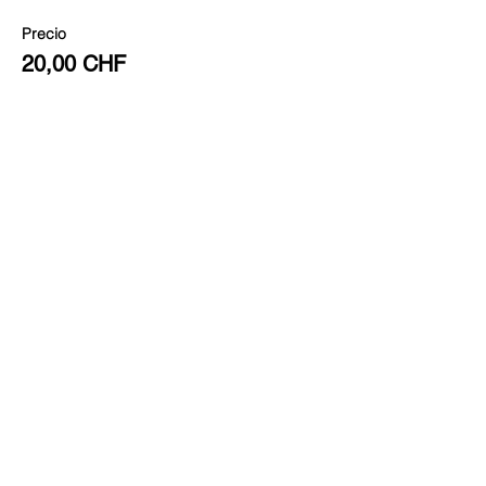
Precio
20,00 CHF
Compartir este evento
Sitio diseñado por
Limo
Fotografías por
Andrea Ebener