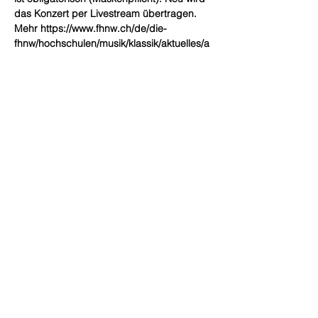
das Konzert per Livestream übertragen.
Mehr https://www.fhnw.ch/de/die-
fhnw/hochschulen/musik/klassik/aktuelles/a
kut
Compartir este evento
Sitio diseñado por
Limo
Fotografías por
Andrea Ebener